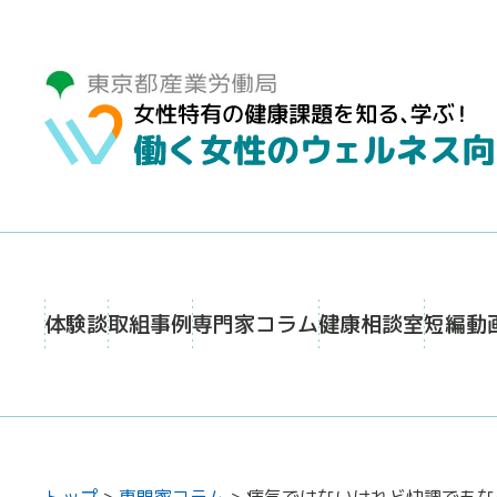
体験談
取組事例
専門家コラム
健康相談室
短編動
トップ
>
専門家コラム
>
病気ではないけれど快調でもな