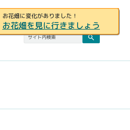
お花畑に変化がありました！
事例募集
お問合せ
都庁総合トップページ
お花畑を見に行きましょう