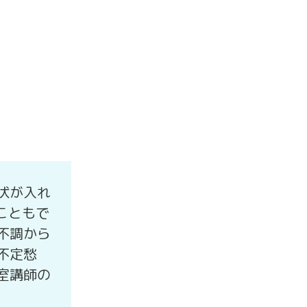
状が入れ
こともで
不調から
不定愁
室講師の