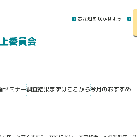
お花畑を咲かせよう！
画
セミナー
調査結果
まずはここから
今月のおすすめ
い“なんとなく不調”。 女性に多い「不定愁訴」への対処法は？