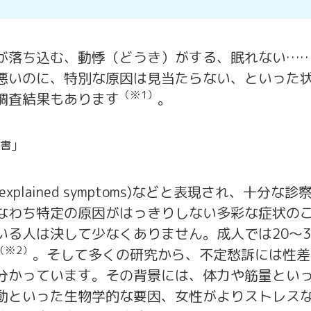
が落ち込む、動悸（どうき）がする、眠れない…
悪いのに、特別な原因は見当たらない、といった
（※1）
調査結果もあります
。
告書」
nexplained symptoms)などと表現され、十分
なわち特定の原因がはっきりしない多彩な症状の
る人は決して少なくありません。成人では20～3
（※2）
。そして多くの研究から、不定愁訴には性差
分かっています。その背景には、体力や筋量とい
動といった生物学的な要因、女性がよりストレス