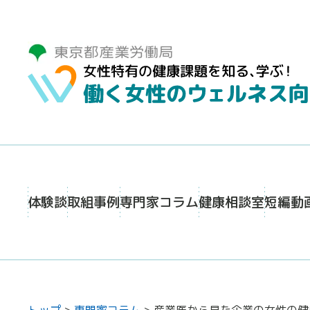
体験談
取組事例
専門家コラム
健康相談室
短編動
トップ
>
専門家コラム
>
産業医から見た企業の女性の健