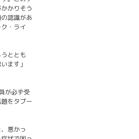
がかかりそう
通の認識があ
ーク・ライ
らうととも
思います」
員が必ず受
話題をタブー
た、悪かっ
る症状で困っ