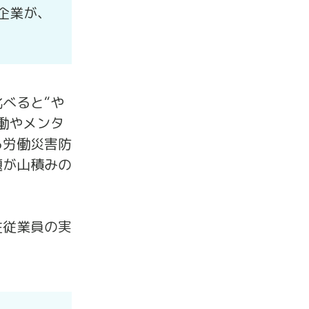
企業が、
べると“や
働やメンタ
る労働災害防
題が山積みの
性従業員の実