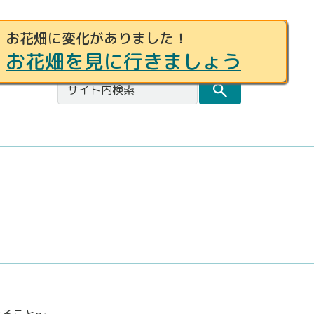
お花畑に変化がありました！
事例募集
お問合せ
都庁総合トップページ
お花畑を見に行きましょう
きること～