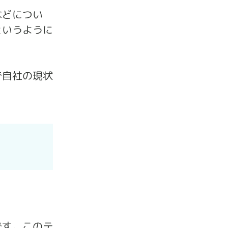
などについ
というように
で自社の現状
です。このテ