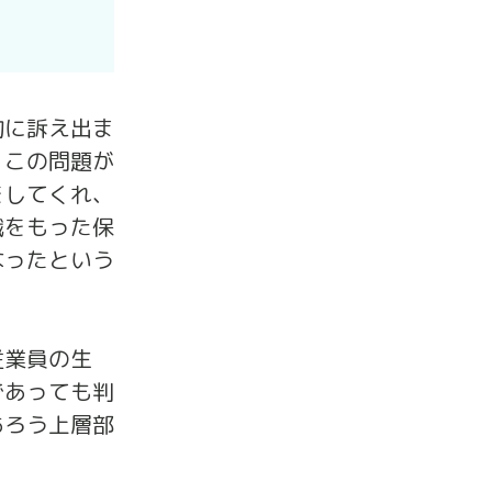
的に訴え出ま
、この問題が
をしてくれ、
識をもった保
なったという
従業員の生
であっても判
あろう上層部