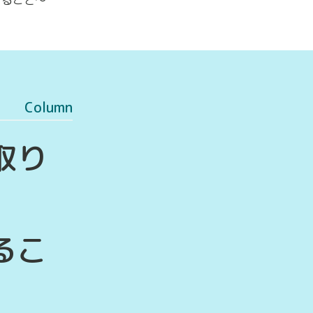
Column
取り
るこ