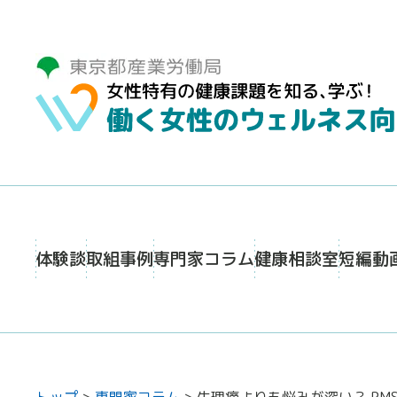
体験談
取組事例
専門家コラム
健康相談室
短編動
トップ
>
専門家コラム
>
生理痛よりも悩みが深い？ P