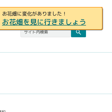
お花畑に変化がありました！
事例募集
お問合せ
都庁総合トップページ
お花畑を見に行きましょう
緩和