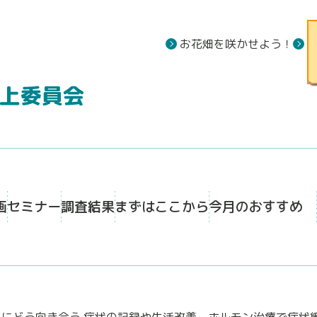
お花畑を咲かせよう！
画
セミナー
調査結果
まずはここから
今月のおすすめ
MSにどう向き合う 症状の記録や生活改善、ホルモン治療で症状