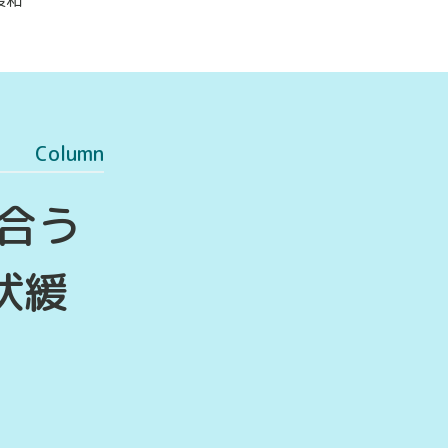
Column
合う
状緩