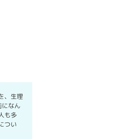
を、生理
前になん
人も多
につい