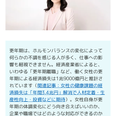
更年期は、ホルモンバランスの変化によって
何らかの不調を感じる人が多く、仕事への影
響も軽視できません。経済産業省によると、
いわゆる「更年期離職」など、働く女性の更
年期による経済損失は1兆9000億円と推計さ
れています（
関連記事：女性の健康課題の経
済損失は「年間3.4兆円」解消で人材定着・生
産性向上・投資などに期待
）。女性自身が更
年期の体調変化にどう向き合えばいいのか、
企業や職場ではどのような対応ができるのか