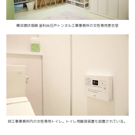
横浜環状南線 釜利谷庄戸トンネル工事事務所の女性専用更衣室
同工事事務所内の女性専用トイレ。トイレ用擬音装置も設置されている。