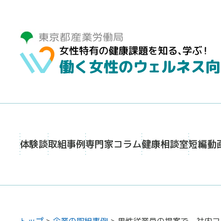
体験談
取組事例
専門家コラム
健康相談室
短編動
トップ
>
企業の取組事例
>
男性従業員の提案で、社内フ