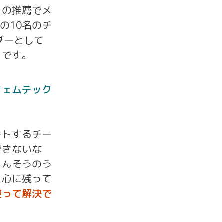
らの推薦でメ
の10名のチ
ダーとして
」です。
フェムテック
ートするチー
できないな
らんそうのう
と心に残って
使って解決で