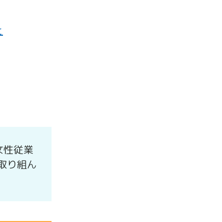
と
女性従業
取り組ん