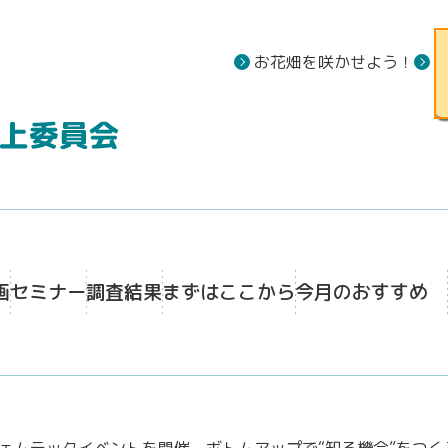
お花畑を咲かせよう！
画
セミナー
調査結果
まずはここから
今月のおすすめ
ェムテックイベントを開催。ボトムアップで“知る機会”をつく