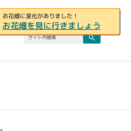
お花畑に変化がありました！
事例募集
お問合せ
都庁総合トップページ
お花畑を見に行きましょう
る