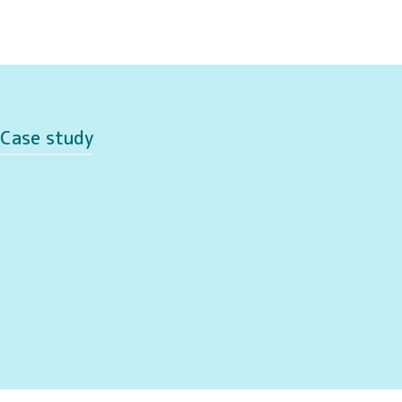
Case study
業
援