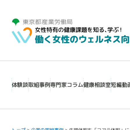
体験談
取組事例
専門家コラム
健康相談室
短編動
トップ
>
企業の取組事例
>
生理休暇を「コアラ休暇」に