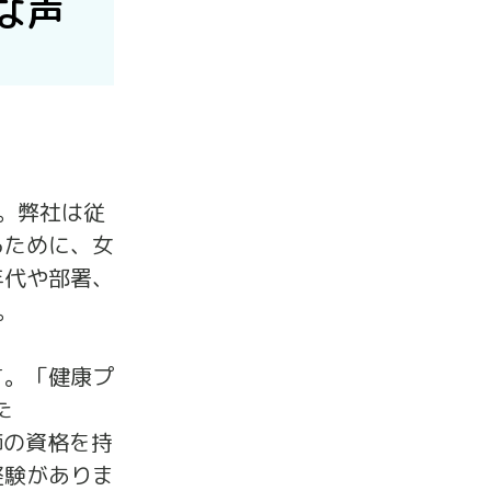
な声
。弊社は従
るために、女
年代や部署、
。
す。「健康プ
た
健師の資格を持
経験がありま