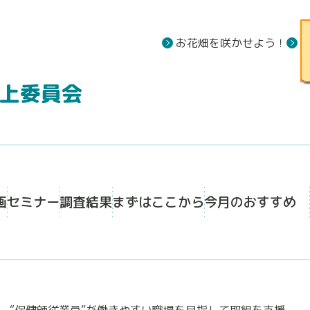
お花畑を咲かせよう！
画
セミナー
調査結果
まずはここから
今月のおすすめ
。“保健師従業員”が働きやすい職場を目指して取組を支援