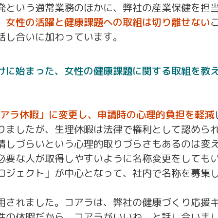
発という通常業務のほかに、弊社の産業保健を担
。
女性の活躍と健康課題への取組は切り離せない
話し合いに加わっています。
けに始まった、女性の健康課題に関する取組を教
アラ休暇」に変更し、申請時の心理的負担を軽減
りましたが、生理休暇は法律で権利として認めら
請しづらいという心理的取りづらさもあるのは変
必要な人が取得しやすいように名称変更をしても
ロジェクト」が中心となって、社内で名称を募集
用されました。コアラは、弊社の健康づくり応援
性の休暇だから、コアラがいいね、と話し合いま