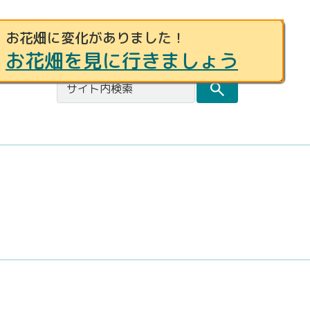
お花畑に変化がありました！
事例募集
お問合せ
都庁総合トップページ
お花畑を見に行きましょう