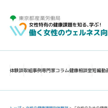
体験談
取組事例
専門家コラム
健康相談室
短編動
トップ
>
女性の健康課題別体験談
>
「女性のための健康