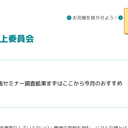
お花畑を咲かせよう！
画
セミナー
調査結果
まずはここから
今月のおすすめ
支援策なんていらない!?」職場の取組を阻む、リアルな壁とは