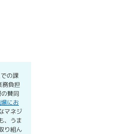
上での課
業務負担
層の賛同
職場にお
なマネジ
も、うま
取り組ん