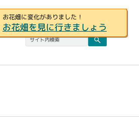
お花畑に変化がありました！
事例募集
お問合せ
都庁総合トップページ
お花畑を見に行きましょう