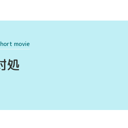
hort movie
対処