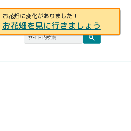
お花畑に変化がありました！
事例募集
お問合せ
都庁総合トップページ
お花畑を見に行きましょう