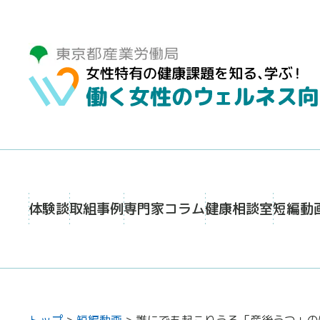
体験談
取組事例
専門家コラム
健康相談室
短編動
トップ
>
短編動画
>
誰にでも起こりうる「産後うつ」の