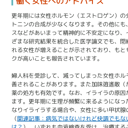
働く女性へのアドバイス
更年期には女性ホルモン（エストロゲン）の
トニンの合成が少なくなります。その他にも
スなどがあいまって精神的に不安定になり、
ざまな研究結果を統合した医学論文でも、閉
れる女性が増えることが示されており、もと
クが高いことも報告されています。
婦人科を受診して、減ってしまった女性ホル
善されることがあります。また加味逍遙散（
薬の処方も有効です。なお、イライラの原因
ます。更年期に生理が頻繁に来るようになっ
なりイライラする場合や、女性に多い甲状腺
（
関連記事：病気ではないけれど快調でもな
は？
）。いずれも血液検査を受け、治療する