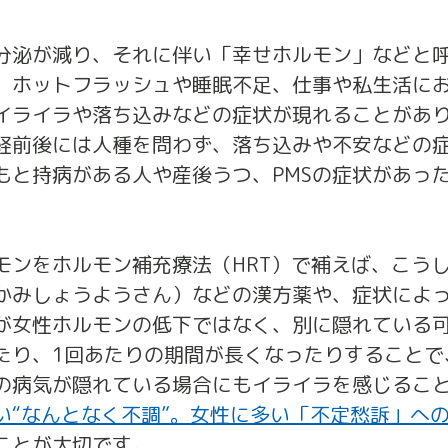
分泌が減り、それに伴い「幸せホルモン」などと
、ホットフラッシュや睡眠不足、仕事や私生活に
イライラや落ち込みなどの症状が現れることがあ
経前後には人種を問わず、落ち込みや不安などの
もと持病がある人や産後うつ、PMSの症状があっ
モンをホルモン補充療法（HRT）で補えば、こう
かみしょうようさん）などの漢方薬や、症状によ
が女性ホルモンの低下ではなく、別に隠れている
たり、1回あたりの期間が長くなったりすることで
の病気が隠れている場合にもイライラを感じるこ
い“なんとなく不調”。女性に多い「不定愁訴」へ
ことが大切です。