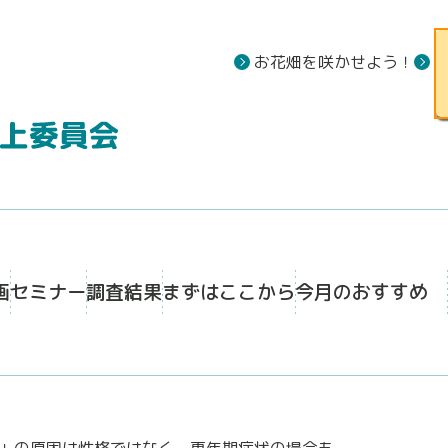
お花畑を咲かせよう！
画
セミナー
調査結果
まずはここから
今月のおすすめ
」の原因は性格ではなく、更年期症状の場合も