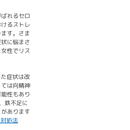
呼ばれるセロ
おけるストレ
ります。さま
症状に悩まさ
た女性でリス
した症状は改
っては向精神
可能性もあり
、鉄不足に
とがあります
の対処法