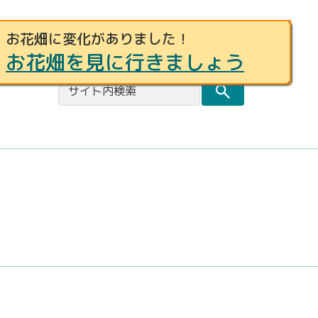
お花畑に変化がありました！
事例募集
お問合せ
都庁総合トップページ
お花畑を見に行きましょう