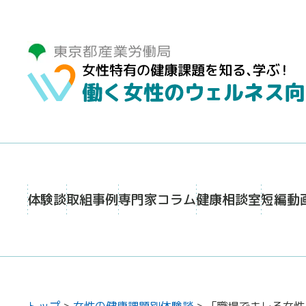
体験談
取組事例
専門家コラム
健康相談室
短編動
トップ
>
女性の健康課題別体験談
>
「職場でキレる女性