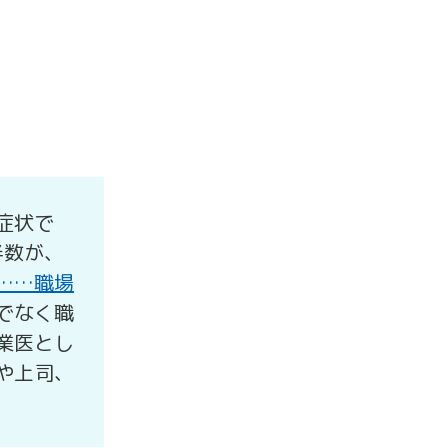
症状で
半数が、
……職場
でなく職
業医とし
や上司、