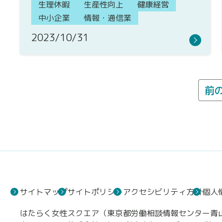
生理休暇
生産性向上
健康経営
中小企業
情報・通信業
2023/10/31
前
サイトマップ
サイトポリシー
アクセシビリティ方針
個人
はたらく女性スクエア（東京都労働相談情報センター青山事