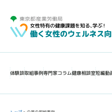
体験談
取組事例
専門家コラム
健康相談室
短編動
トップ
>
企業の取組事例