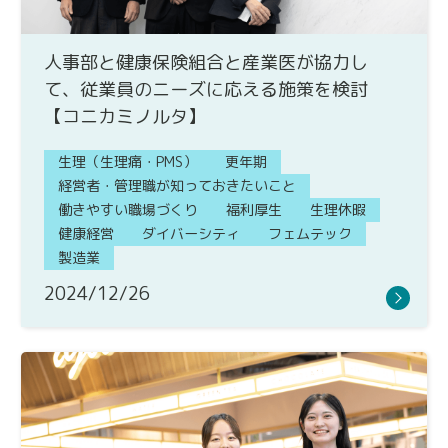
人事部と健康保険組合と産業医が協力し
て、従業員のニーズに応える施策を検討
【コニカミノルタ】
生理（生理痛・PMS）
更年期
経営者・管理職が知っておきたいこと
働きやすい職場づくり
福利厚生
生理休暇
健康経営
ダイバーシティ
フェムテック
製造業
2024/12/26