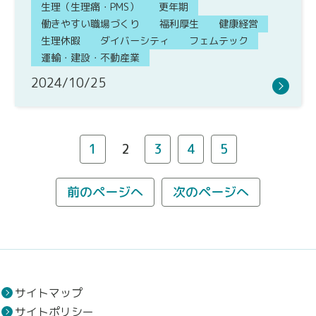
生理（生理痛・PMS）
更年期
働きやすい職場づくり
福利厚生
健康経営
生理休暇
ダイバーシティ
フェムテック
運輸・建設・不動産業
2024/10/25
1
2
3
4
5
前のページへ
次のページへ
サイトマップ
サイトポリシー