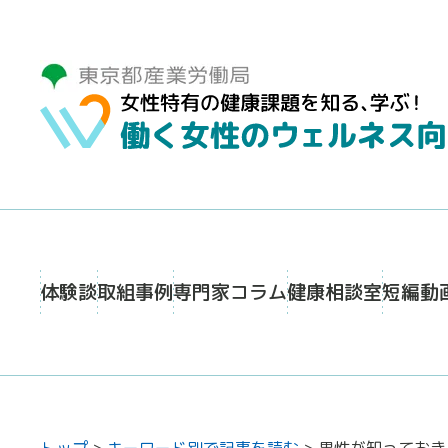
体験談
取組事例
専門家コラム
健康相談室
短編動
トップ
>
キーワード別で記事を読む
>
男性が知っておき